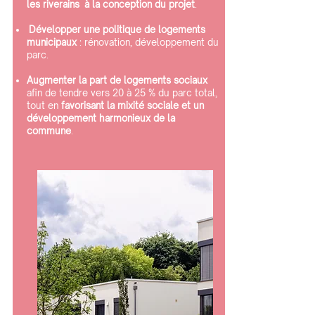
les riverains à la conception du projet
.
Développer une politique de logements
municipaux
: rénovation, développement du
parc.
Augmenter la part de logements sociaux
afin de tendre vers 20 à 25 % du parc total,
tout en
favorisant la mixité sociale et un
développement harmonieux de la
commune
.