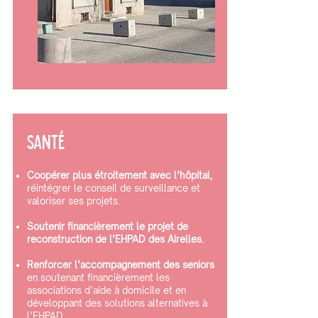
SANTé
Coopérer plus étroitement avec l’hôpital,
réintégrer le conseil de surveillance et
valoriser ses projets.
Soutenir financièrement le projet de
reconstruction de l’EHPAD des Airelles.
Renforcer l’accompagnement des seniors
en soutenant financièrement les
associations d’aide à domicile et en
développant des solutions alternatives à
l’EHPAD.