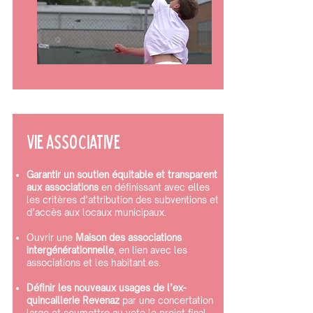
Vie associative
Garantir un soutien équitable et transparent
aux associations
en définissant avec elles
les critères d’attribution des subventions et
d’accès aux locaux municipaux.
Ouvrir une
Maison des associations
intergénérationnelle
, en lien avec les
associations et les habitant.es.
Définir les nouveaux usages de l’ex-
quincaillerie Revenaz
par une concertation