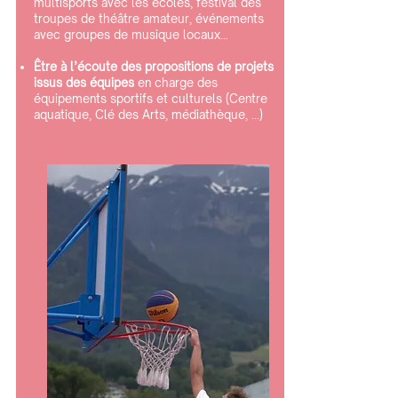
multisports avec les écoles, festival des
troupes de théâtre amateur, événements
avec groupes de musique locaux…
Être à l’écoute des propositions de projets
issus des équipes
en charge des
équipements sportifs et culturels (Centre
aquatique, Clé des Arts, médiathèque, …)