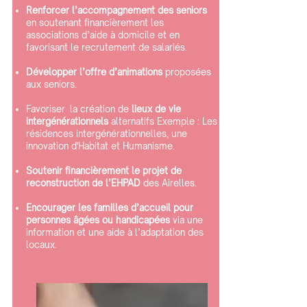
Renforcer l’accompagnement des seniors
en soutenant financièrement les
associations d’aide à domicile et en
favorisant le recrutement de salariés.
Développer l’offre d’animations
proposées
aux seniors.
Favoriser la création de
lieux de vie
intergénérationnels
alternatifs Exemple : Les
résidences intergénérationnelles, une
innovation d'Habitat et Humanisme.
Soutenir financièrement le projet de
reconstruction de l’EHPAD
des Airelles.
Encourager les familles d’accueil pour
personnes âgées ou handicapées
via une
information et une aide à l’adaptation des
locaux.