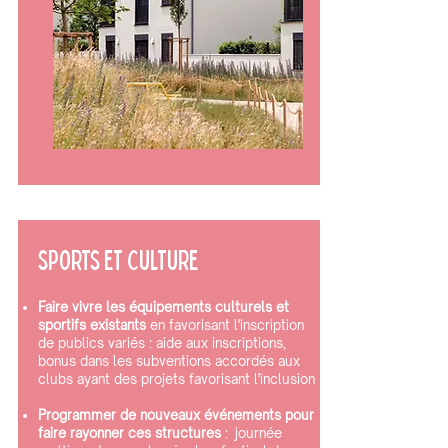
SPORTS ET CULTURE
Faire vivre les équipements culturels et
sportifs existants
en favorisant l'inscription
de publics variés : aide aux inscriptions,
bonus dans les subventions accordés aux
clubs ayant des projets favorisant l'inclusion
Programmer de nouveaux événements pour
faire rayonner ces structures
: journée