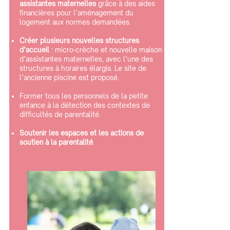
assistantes maternelles
grâce à des aides
financières pour l’aménagement du
logement aux normes demandées.
Créer plusieurs nouvelles structures
d’accueil
: micro-crèche et nouvelle maison
d’assistantes maternelles, avec l’une des
structures à horaires élargis. Le site de
l’ancienne piscine est proposé.
Former tous les personnels de la petite
enfance à la détection des contextes de
difficultés de parentalité.
Soutenir les espaces et les actions de
soutien à la parentalité
.